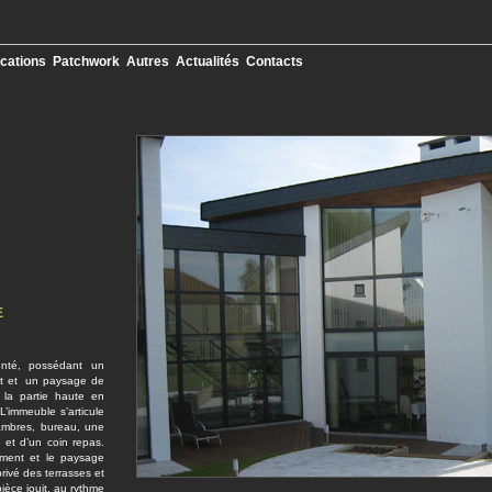
ications
Patchwork
Autres
Actualités
Contacts
E
enté, possédant un
nt et un paysage de
r la partie haute en
L’immeuble s’articule
hambres, bureau, une
e et d’un coin repas.
ement et le paysage
rivé des terrasses et
ièce jouit, au rythme