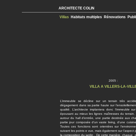
ARCHITECTE COLIN
Villas
Habitats multiples
Rénovations
Publ
2005 :
VILLA A VILLERS-LA-VILL
L’immeuble se décline sur un terrain très accid
dégagement dans sa partie haute sur l’ensoleilleme
qualité. L’architecte implantera donc l’immeuble su
épousant au mieux les lignes maîtresses du terrain. 
autour du hall d’entrée, une partie destinée aux c
partie jour composée d’un vaste living, d’une cuisin
Toutes ces fonctions sont orientées sur l’environn
suivant les points e vue, mais également sur l’aspect p
la composition du jardin . De cette manière, chaque p