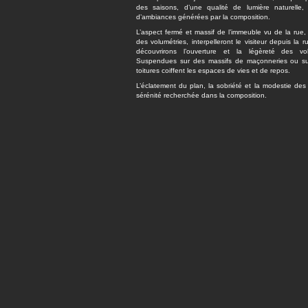
des saisons, d’une qualité de lumière naturelle,
d’ambiances générées par la composition.
L’aspect fermé et massif de l’immeuble vu de la rue, 
des volumétries, interpelleront le visiteur depuis la r
découvrirons l’ouverture et la légèreté des vo
Suspendues sur des massifs de maçonneries ou su
toitures coiffent les espaces de vies et de repos.
L’éclatement du plan, la sobriété et la modestie des
sérénité recherchée dans la composition.