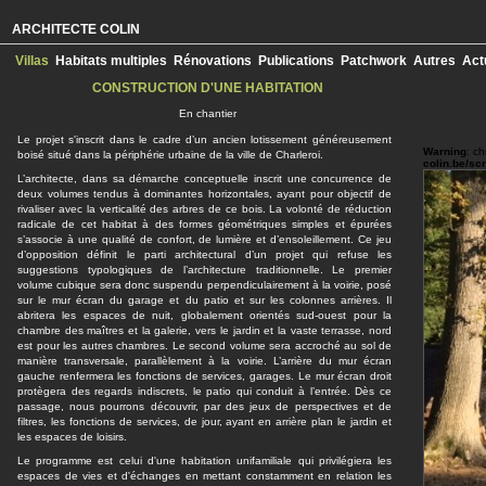
ARCHITECTE COLIN
Villas
Habitats multiples
Rénovations
Publications
Patchwork
Autres
Act
CONSTRUCTION D'UNE HABITATION
En chantier
Le projet s'inscrit dans le cadre d’un ancien lotissement généreusement
Warning
: c
boisé situé dans la périphérie urbaine de la ville de Charleroi.
colin.be/sc
L’architecte, dans sa démarche conceptuelle inscrit une concurrence de
Warning
: c
deux volumes tendus à dominantes horizontales, ayant pour objectif de
colin.be/sc
rivaliser avec la verticalité des arbres de ce bois. La volonté de réduction
Warning
: c
radicale de cet habitat à des formes géométriques simples et épurées
colin.be/sc
s’associe à une qualité de confort, de lumière et d’ensoleillement. Ce jeu
d’opposition définit le parti architectural d’un projet qui refuse les
Warning
: c
suggestions typologiques de l’architecture traditionnelle. Le premier
colin.be/sc
volume cubique sera donc suspendu perpendiculairement à la voirie, posé
Warning
: c
sur le mur écran du garage et du patio et sur les colonnes arrières. Il
colin.be/sc
abritera les espaces de nuit, globalement orientés sud-ouest pour la
chambre des maîtres et la galerie, vers le jardin et la vaste terrasse, nord
Warning
: c
colin.be/sc
est pour les autres chambres. Le second volume sera accroché au sol de
manière transversale, parallèlement à la voirie. L’arrière du mur écran
Warning
: c
gauche renfermera les fonctions de services, garages. Le mur écran droit
colin.be/sc
protègera des regards indiscrets, le patio qui conduit à l’entrée. Dès ce
Warning
: c
passage, nous pourrons découvrir, par des jeux de perspectives et de
colin.be/sc
filtres, les fonctions de services, de jour, ayant en arrière plan le jardin et
les espaces de loisirs.
Warning
: c
colin.be/sc
Le programme est celui d'une habitation unifamiliale qui privilégiera les
Warning
: c
espaces de vies et d'échanges en mettant constamment en relation les
colin.be/sc