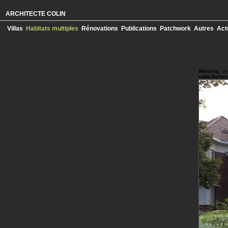
ARCHITECTE COLIN
Villas
Habitats multiples
Rénovations
Publications
Patchwork
Autres
Act
Warning
: c
colin.be/sc
Warning
: c
colin.be/sc
Warning
: c
colin.be/sc
Warning
: c
colin.be/sc
Warning
: c
colin.be/sc
Warning
: c
colin.be/sc
Warning
: c
colin.be/sc
Warning
: c
colin.be/sc